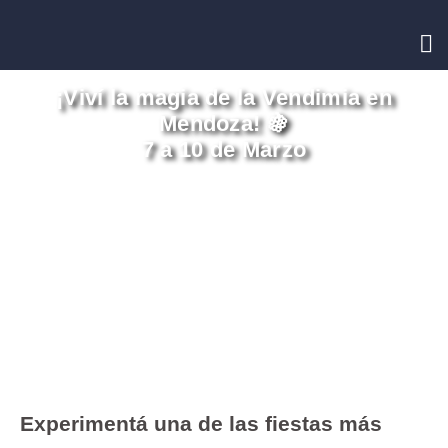
INICIO
CONTACTO
¡Viví la magia de la Vendimia en
Mendoza! 🍇
7 a 10 de Marzo
Experimentá una de las fiestas más