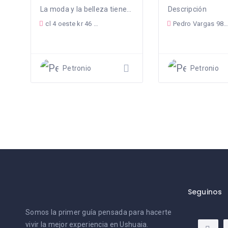
La moda y la belleza tienen un espacio
Descripción
cl 4 oeste kr 46 mz 39 casa 02, piso1, Siloe, Cali, Valle del Cauca, Colombia
Pedro Vargas 988, Ushuaia, Tierra del Fuego, Argentina
Petronio
Petronio
Seguinos
Somos la primer guía pensada para hacerte
vivir la mejor experiencia en Ushuaia.