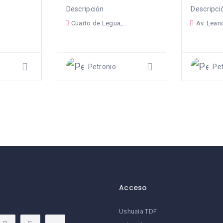
Descripción
Descripci
Cuarto de Legua, Cali, Valle del Cauca, Colombia
Av. Leandro Alem 540, Ushuaia, Ti
Petronio
Pe
Acceso
Ushuaia TDF