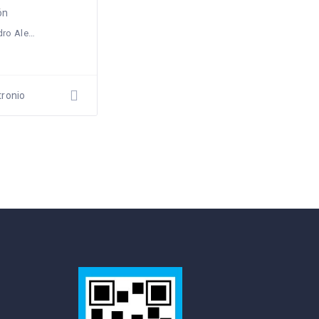
ón
erra del Fuego, Argentina
tronio