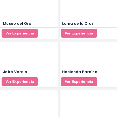
Museo del Oro
Loma de la Cruz
Ver Experiencia
Ver Experiencia
Jairo Varela
Hacienda Paraíso
Ver Experiencia
Ver Experiencia