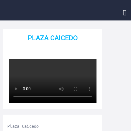
INICIO
CONTACTO
PLAZA CAICEDO
Plaza Caicedo