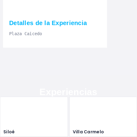
Detalles de la Experiencia
Plaza Caicedo
Experiencias
Siloé
Villa Carmelo