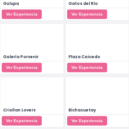
Gulupa
Gatos del Río
Ver Experiencia
Ver Experiencia
Galería Porvenir
Plaza Caicedo
Ver Experiencia
Ver Experiencia
Criollan Lovers
Bichacuetay
Ver Experiencia
Ver Experiencia