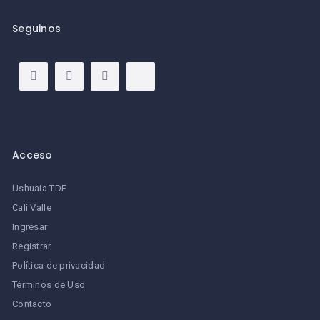
Seguinos
Acceso
Ushuaia TDF
Cali Valle
Ingresar
Registrar
Política de privacidad
Términos de Uso
Contacto