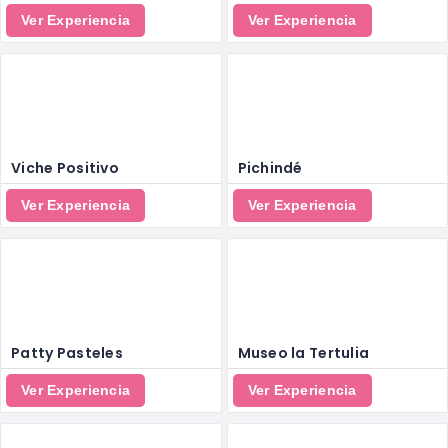
Ver Experiencia
Ver Experiencia
Viche Positivo
Pichindé
Ver Experiencia
Ver Experiencia
Patty Pasteles
Museo la Tertulia
Ver Experiencia
Ver Experiencia