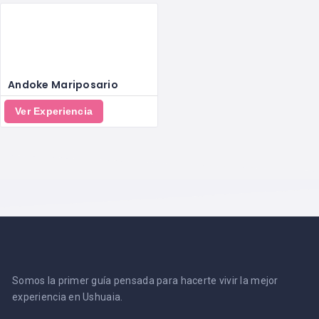
Andoke Mariposario
Ver Experiencia
Somos la primer guía pensada para hacerte vivir la mejor
experiencia en Ushuaia.