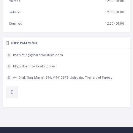
Viernes
12:00 - 01:00
sábado
12:00 - 01:00
Domingo
12:00 - 01:00
INFORMACIÓN
marketing@hardrockush.com
http://hardrockcafe.com/
Av. Gral. San Martin 594, V9410BFS Ushuaia, Tierra del Fuego