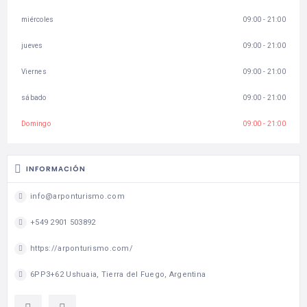
miércoles
09:00 - 21:00
jueves
09:00 - 21:00
Viernes
09:00 - 21:00
sábado
09:00 - 21:00
Domingo
09:00 - 21:00
INFORMACIÓN
info@arponturismo.com
+549 2901 503892
https://arponturismo.com/
6PP3+62 Ushuaia, Tierra del Fuego, Argentina