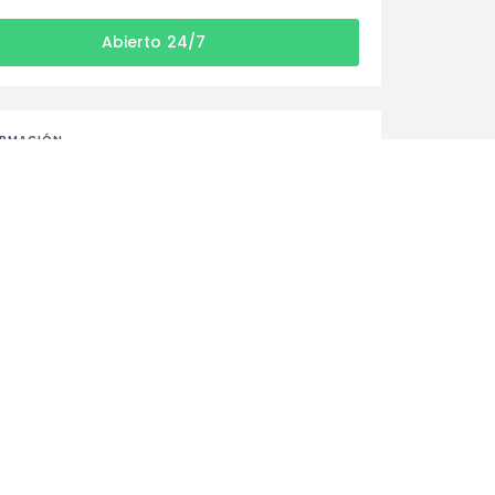
Abierto 24/7
ORMACIÓN
anumhostel@gmail.com
+549 2901-400707
Cmte. Luis Piedrabuena 118 V9410CXD, 
V9410CXD Ushuaia, Tierra del Fuego, Argentina