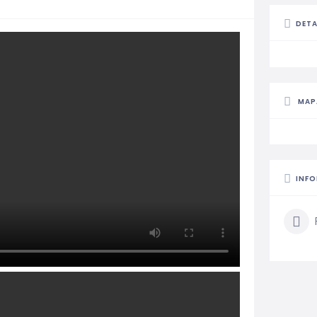
DETA
MAP
INF