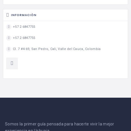
INFORMACIÓN
+57 2 6847755
+57 2 6847755
Cl. 7 #4-69, San Pedro, Cali, Valle del Cauca, Colombia
Somos la primer guía pensada para hacerte vivir la mejor
experiencia en Ushuaia.