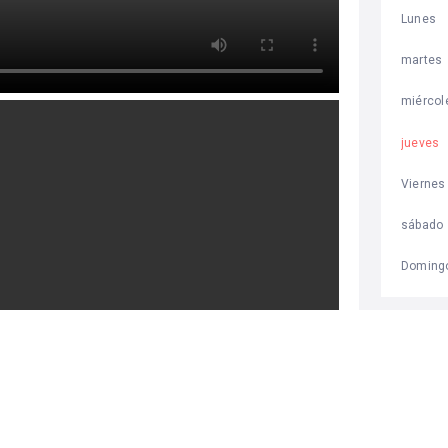
Lunes
martes
miércol
jueves
Viernes
sábado
Doming
INF