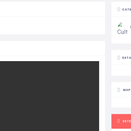
CAT
DETA
MAP
ESTE