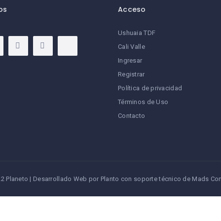
os
Acceso
Ushuaia TDF
Cali Valle
Ingresar
Registrar
Política de privacidad
Términos de Uso
Contacto
2 Planeto | Desarrollado Web por Planto con soporte técnico de
Mads Com